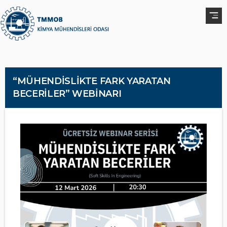
“MÜHENDİSLİKTE FARK YARATAN
BECERİLER” WEBİNARI