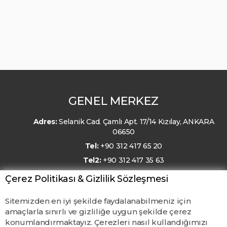
GENEL MERKEZ
Adres:
Selanik Cad. Çamlı Apt. 17/14 Kızılay, ANKARA
06650
Tel:
+90 312 417 65 20
Tel2:
+90 312 417 35 63
E-Posta:
kmo@kmo.org.tr
Çerez Politikası & Gizlilik Sözleşmesi
Sitemizden en iyi şekilde faydalanabilmeniz için
amaçlarla sınırlı ve gizliliğe uygun şekilde çerez
konumlandırmaktayız. Çerezleri nasıl kullandığımızı