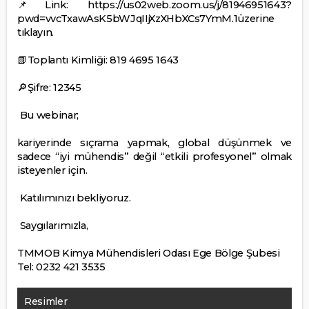
Link:
https://us02web.zoom.us/j/81946951643?
📌
pwd=vvcTxawAsK5bWJqIIjXzXHbXCs7YmM.1
üzerine
tıklayın.
Toplantı Kimliği: 819 4695 1643
📗
Şifre: 12345
🔎
Bu webinar;
kariyerinde sıçrama yapmak, global düşünmek ve
sadece “iyi mühendis” değil “etkili profesyonel” olmak
isteyenler için.
Katılımınızı bekliyoruz.
Saygılarımızla,
TMMOB
Kimya Mühendisleri Odası
Ege Bölge Şubesi
Tel: 0232 421 3535
Resimler