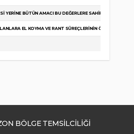
ESİ YERİNE BÜTÜN AMACI BU DEĞERLERE SAHİP ÇIKMAK OLAN
 ALANLARA EL KOYMA VE RANT SÜREÇLERİNİN ÖNÜNDEKİ SON 
ON BÖLGE TEMSİLCİLİĞİ