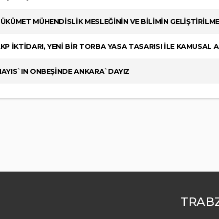
ÜKÜMET MÜHENDİSLİK MESLEĞİNİN VE BİLİMİN GELİŞTİRİLM
KP İKTİDARI, YENİ BİR TORBA YASA TASARISI İLE KAMUSAL
AYIS`IN ONBEŞİNDE ANKARA`DAYIZ
TRABZ