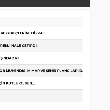
 VE GEREÇLERİNE DİKKAT.
EKLİ HALE GETİRDİ.
ŞINDADIR!
MOB MÜHENDİS, MİMAR VE ŞEHİR PLANCILARI DAYANIŞMA GÜ
ÇİN KUTLU OLSUN...