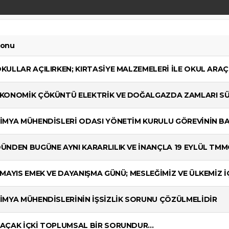
onu
KULLAR AÇILIRKEN; KIRTASİYE MALZEMELERİ İLE OKUL ARAÇ
KONOMİK ÇÖKÜNTÜ ELEKTRİK VE DOĞALGAZDA ZAMLARI SÜR
İMYA MÜHENDİSLERİ ODASI YÖNETİM KURULU GÖREVİNİN BA
ÜNDEN BUGÜNE AYNI KARARLILIK VE İNANÇLA 19 EYLÜL TM
 MAYIS EMEK VE DAYANIŞMA GÜNÜ; MESLEĞİMİZ VE ÜLKEMİZ İ
İMYA MÜHENDİSLERİNİN İŞSİZLİK SORUNU ÇÖZÜLMELİDİR
AÇAK İÇKİ TOPLUMSAL BİR SORUNDUR...