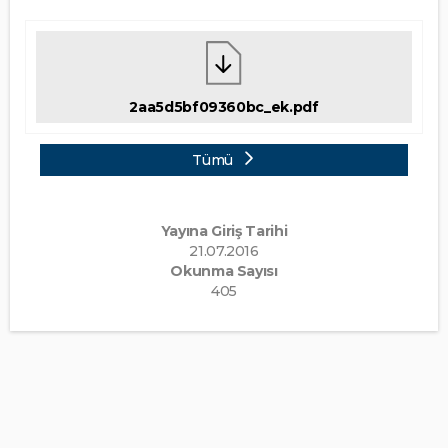
2aa5d5bf09360bc_ek.pdf
Tümü
Yayına Giriş Tarihi
21.07.2016
Okunma Sayısı
405