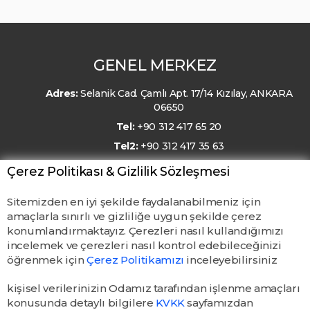
GENEL MERKEZ
Adres:
Selanik Cad. Çamlı Apt. 17/14 Kızılay, ANKARA
06650
Tel:
+90 312 417 65 20
Tel2:
+90 312 417 35 63
E-Posta:
kmo@kmo.org.tr
Çerez Politikası & Gizlilik Sözleşmesi
Sitemizden en iyi şekilde faydalanabilmeniz için
amaçlarla sınırlı ve gizliliğe uygun şekilde çerez
konumlandırmaktayız. Çerezleri nasıl kullandığımızı
incelemek ve çerezleri nasıl kontrol edebileceğinizi
öğrenmek için
Çerez Politikamızı
inceleyebilirsiniz
kişisel verilerinizin Odamız tarafından işlenme amaçları
konusunda detaylı bilgilere
KVKK
sayfamızdan