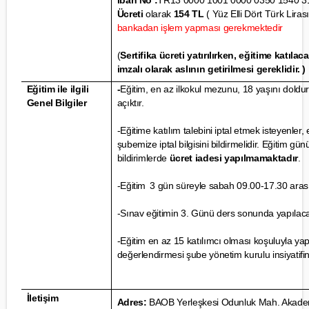
Iban No :
TR13 0000 1001 0000 0350 1540 3
Ücreti
olarak
154 TL
( Yüz Elli Dört Türk Lirası
bankadan işlem yapması gerekmektedir
(
Sertifika ücreti yatırılırken, eğitime katıl
imzalı olarak aslının getirilmesi gereklidir. )
Eğitim ile ilgili
-
Eğitim, en az ilkokul mezunu, 18 yaşını dold
Genel Bilgiler
açıktır.
-Eğitime katılım talebini iptal etmek isteyenler
şubemize iptal bilgisini bildirmelidir. Eğitim gü
bildirimlerde
ücret iadesi yapılmamaktadır
.
-Eğitim
3 gün süreyle sabah 09.00-17.30 arası
-Sınav eğitimin 3. Günü ders sonunda yapılacak
-Eğitim en az 15 katılımcı olması koşuluyla yap
değerlendirmesi şube yönetim kurulu insiyatifin
İletişim
Adres:
BAOB Yerleşkesi Odunluk Mah. Akademi