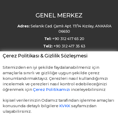
GENEL MERKEZ
Adres:
Selanik Cad. Çamlı Apt. 17/14 Kızılay, ANKARA
06650
Tel:
+90 312 417 65 20
Tel2:
+90 312 417 35 63
E-Posta:
kmo@kmo.org.tr
Çerez Politikası & Gizlilik Sözleşmesi
Sitemizden en iyi şekilde faydalanabilmeniz için
amaçlarla sınırlı ve gizliliğe uygun şekilde çerez
konumlandırmaktayız. Çerezleri nasıl kullandığımızı
incelemek ve çerezleri nasıl kontrol edebileceğinizi
öğrenmek için
Çerez Politikamızı
inceleyebilirsiniz
kişisel verilerinizin Odamız tarafından işlenme amaçları
konusunda detaylı bilgilere
KVKK
sayfamızdan
ulaşabilirsiniz.