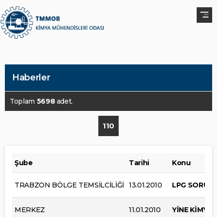
Haberler
Toplam
5698
adet.
110
Şube
Tarihi
Konu
TRABZON BÖLGE TEMSİLCİLİĞİ
13.01.2010
LPG SORUML
MERKEZ
11.01.2010
YİNE KİMYASA