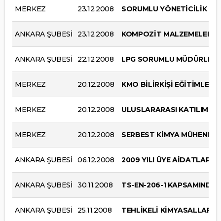
MERKEZ
23.12.2008
SORUMLU YÖNETİCİLİK ÜC
ANKARA ŞUBESİ
23.12.2008
KOMPOZİT MALZEMELER V
ANKARA ŞUBESİ
22.12.2008
LPG SORUMLU MÜDÜRLERİ
MERKEZ
20.12.2008
KMO BİLİRKİŞİ EĞİTİMLERİ
MERKEZ
20.12.2008
ULUSLARARASI KATILIMLI
MERKEZ
20.12.2008
SERBEST KİMYA MÜHENDİSL
ANKARA ŞUBESİ
06.12.2008
2009 YILI ÜYE AİDATLARI
ANKARA ŞUBESİ
30.11.2008
TS-EN-206-1 KAPSAMINDA 
ANKARA ŞUBESİ
25.11.2008
TEHLİKELİ KİMYASALLARİ