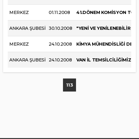
MERKEZ
01.11.2008
41.DÖNEM KOMİSYON TOPL
ANKARA ŞUBESİ
30.10.2008
"YENİ VE YENİLENEBİLİR EN
MERKEZ
24.10.2008
KİMYA MÜHENDİSLİĞİ DERGİS
ANKARA ŞUBESİ
24.10.2008
VAN İL TEMSİLCİLİĞİMİZDE
113