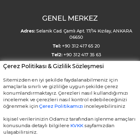
GENEL MERKEZ
Adres:
Selanik Cad. Çamlı Apt. 17/14 Kızılay, ANKARA
06650
Tel:
+90 312 417 65 20
Tel2:
+90 312 417 35 63
E-Posta:
kmo@kmo.org.tr
Çerez Politikası & Gizlilik Sözleşmesi
Sitemizden en iyi şekilde faydalanabilmeniz için
amaçlarla sınırlı ve gizliliğe uygun şekilde çerez
konumlandırmaktayız. Çerezleri nasıl kullandığımızı
incelemek ve çerezleri nasıl kontrol edebileceğinizi
öğrenmek için
Çerez Politikamızı
inceleyebilirsiniz
kişisel verilerinizin Odamız tarafından işlenme amaçları
konusunda detaylı bilgilere
KVKK
sayfamızdan
ulaşabilirsiniz.