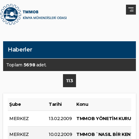
Haberler
Toplam
5698
adet.
113
Şube
Tarihi
Konu
MERKEZ
13.02.2009
TMMOB YÖNETİM KURULU BAŞ
MERKEZ
10.02.2009
TMMOB `NASIL BİR KENT? 