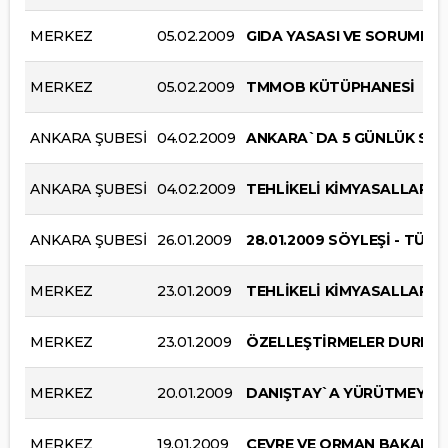
MERKEZ
05.02.2009
GIDA YASASI VE SORUMLU
MERKEZ
05.02.2009
TMMOB KÜTÜPHANESİ
ANKARA ŞUBESİ
04.02.2009
ANKARA`DA 5 GÜNLÜK SU K
ANKARA ŞUBESİ
04.02.2009
TEHLİKELİ KİMYASALLARIN
ANKARA ŞUBESİ
26.01.2009
28.01.2009 SÖYLEŞİ - TÜR
MERKEZ
23.01.2009
TEHLİKELİ KİMYASALLARIN
MERKEZ
23.01.2009
ÖZELLEŞTİRMELER DURDURU
MERKEZ
20.01.2009
DANIŞTAY`A YÜRÜTMEYİ D
MERKEZ
19.01.2009
ÇEVRE VE ORMAN BAKANLI