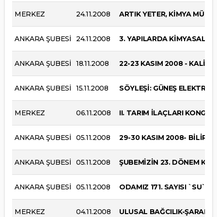
MERKEZ
24.11.2008
ARTIK YETER, KİMYA MÜHE
ANKARA ŞUBESİ
24.11.2008
3. YAPILARDA KİMYASAL 
ANKARA ŞUBESİ
18.11.2008
22-23 KASIM 2008 - KALİTE
ANKARA ŞUBESİ
15.11.2008
SÖYLEŞİ: GÜNEŞ ELEKTRİĞİ
MERKEZ
06.11.2008
II. TARIM İLAÇLARI KONGRE
ANKARA ŞUBESİ
05.11.2008
29-30 KASIM 2008- BİLİRKİŞ
ANKARA ŞUBESİ
05.11.2008
ŞUBEMİZİN 23. DÖNEM KO
ANKARA ŞUBESİ
05.11.2008
ODAMIZ 171. SAYISI `SU` K
MERKEZ
04.11.2008
ULUSAL BAĞCILIK-ŞARAP 