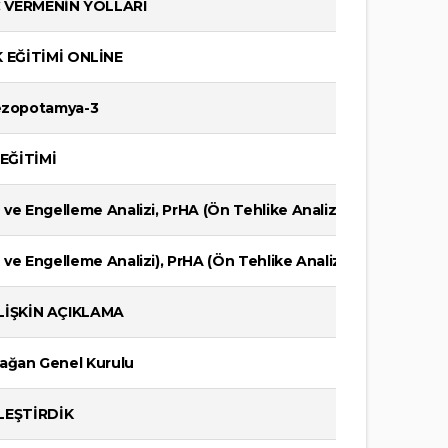
 VERMENİN YOLLARI
EĞİTİMİ ONLİNE
Mezopotamya-3
EĞİTİMİ
e ve Engelleme Analizi, PrHA (Ön Tehlike Analizi) Temel Eğitimi
e ve Engelleme Analizi), PrHA (Ön Tehlike Analizi) Temel Eğitim
İLİŞKİN AÇIKLAMA
ağan Genel Kurulu
LEŞTİRDİK