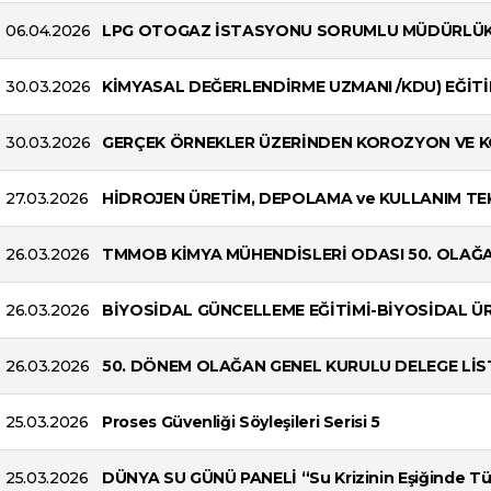
06.04.2026
LPG OTOGAZ İSTASYONU SORUMLU MÜDÜRLÜK 
30.03.2026
KİMYASAL DEĞERLENDİRME UZMANI /KDU) EĞİTİ
30.03.2026
GERÇEK ÖRNEKLER ÜZERİNDEN KOROZYON VE 
27.03.2026
HİDROJEN ÜRETİM, DEPOLAMA ve KULLANIM TEK
26.03.2026
TMMOB KİMYA MÜHENDİSLERİ ODASI 50. OLAĞA
26.03.2026
BİYOSİDAL GÜNCELLEME EĞİTİMİ-BİYOSİDAL ÜR
26.03.2026
50. DÖNEM OLAĞAN GENEL KURULU DELEGE LİSTE
25.03.2026
Proses Güvenliği Söyleşileri Serisi 5
25.03.2026
DÜNYA SU GÜNÜ PANELİ “Su Krizinin Eşiğinde Tü