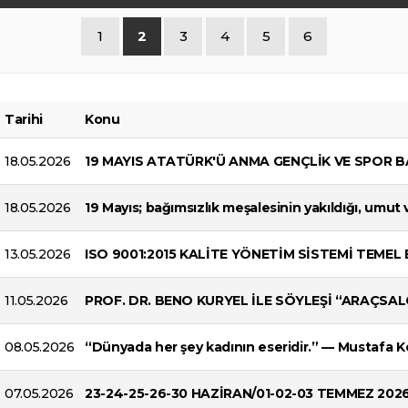
1
2
3
4
5
6
Tarihi
Konu
18.05.2026
19 MAYIS ATATÜRK'Ü ANMA GENÇLİK VE SPOR 
18.05.2026
19 Mayıs; bağımsızlık meşalesinin yakıldığı, umu
13.05.2026
ISO 9001:2015 KALİTE YÖNETİM SİSTEMİ TEMEL 
11.05.2026
PROF. DR. BENO KURYEL İLE SÖYLEŞİ “ARAÇSA
08.05.2026
“Dünyada her şey kadının eseridir.” — Mustafa 
07.05.2026
23-24-25-26-30 HAZİRAN/01-02-03 TEMMEZ 20