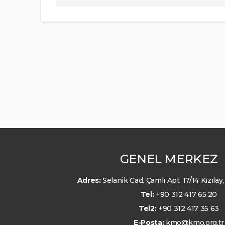
GENEL MERKEZ
Adres:
Selanik Cad. Çamlı Apt. 17/14 Kızıl
Tel:
+90 312 417 65 20
Tel2:
+90 312 417 35 63
E-Posta:
kmo@kmo.org.tr