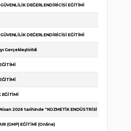
ÜVENLİLİK DEĞERLENDİRİCİSİ EĞİTİMİ
ÜVENLİLİK DEĞERLENDİRİCİSİ EĞİTİMİ
yı Gerçekleştirildi
EĞİTİMİ
EĞİTİMİ
EĞİTİMİ
 Nisan 2026 tarihinde “KOZMETİK ENDÜSTRİSİ İYİ ÜRETİM U
 (GMP) EĞİTİMİ (Online)