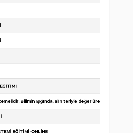
İ
İ
EĞİTİMİ
temelidir. Bilimin ışığında, alın teriyle değer üreten tüm eme
İ
STEMİ EĞİTİMİ-ONLİNE