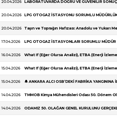
20.04.2026
LABORATUVARDA DOĞRU VE GÜVENİLİR SONUÇ
20.04.2026
LPG OTOGAZ İSTASYONU SORUMLU MÜDÜRLÜK 
20.04.2026
Taşın ve Toprağın Hafızası: Anadolu ve Yukarı 
17.04.2026
LPG OTOGAZ İSTASYONLARI SORUMLU MÜDÜR 
16.04.2026
What If (Eğer Olursa Analizi), ETBA (Enerji İzlem
15.04.2026
What If (Eğer Olursa Analizi), ETBA (Enerji İzlem
15.04.2026
🔔 ANKARA ALCI OSB’DEKİ FABRİKA YANGININA 
14.04.2026
TMMOB Kimya Mühendisleri Odası 50. Dönem Ol
14.04.2026
ODAMIZ 50. OLAĞAN GENEL KURULUNU GERÇEK