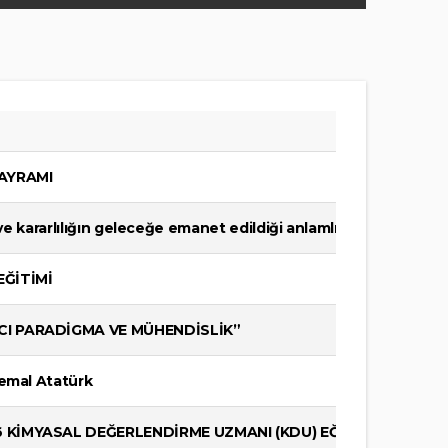
BAYRAMI
t ve kararlılığın geleceğe emanet edildiği anlamlı bir gündür.
EĞİTİMİ
LCI PARADİGMA VE MÜHENDİSLİK”
Kemal Atatürk
26 KİMYASAL DEĞERLENDİRME UZMANI (KDU) EĞİTİMİ-ADANA