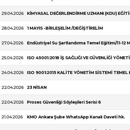
29.04.2026
KİMYASAL DEĞERLENDİRME UZMANI (KDU) EĞİTİ
28.04.2026
1 MAYIS -BİRLEŞELİM /DEĞİŞTİRELİM
27.04.2026
Endüstriyel Su Şartlandırma Temel Eğitimi/11-12 
25.04.2026
ISO 45001:2018 İŞ SAĞLIĞI VE GÜVENLİĞİ YÖNE
24.04.2026
ISO 9001:2015 KALİTE YÖNETİM SİSTEMİ TEMEL 
22.04.2026
23 NİSAN
22.04.2026
Proses Güvenliği Söyleşileri Serisi 6
21.04.2026
KMO Ankara Şube WhatsApp Kanalı Daveti hk.