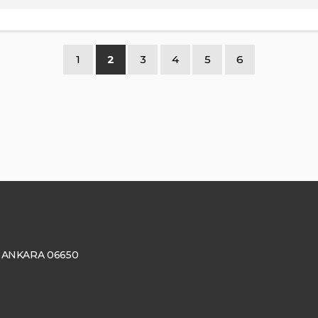
1
2
3
4
5
6
ay, ANKARA 06650