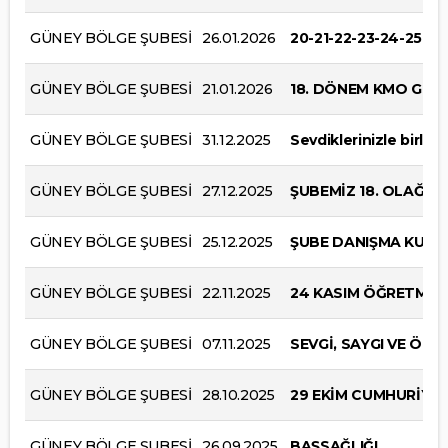
GÜNEY BÖLGE ŞUBESİ
26.01.2026
20-21-22-23-24-25-
GÜNEY BÖLGE ŞUBESİ
21.01.2026
18. DÖNEM KMO GÜNE
GÜNEY BÖLGE ŞUBESİ
31.12.2025
Sevdiklerinizle birlik
GÜNEY BÖLGE ŞUBESİ
27.12.2025
ŞUBEMİZ 18. OLAĞAN
GÜNEY BÖLGE ŞUBESİ
25.12.2025
ŞUBE DANIŞMA KURU
GÜNEY BÖLGE ŞUBESİ
22.11.2025
24 KASIM ÖĞRETMEN
GÜNEY BÖLGE ŞUBESİ
07.11.2025
SEVGİ, SAYGI VE ÖZL
GÜNEY BÖLGE ŞUBESİ
28.10.2025
29 EKİM CUMHURİYE
GÜNEY BÖLGE ŞUBESİ
26.09.2025
BAŞSAĞLIĞI