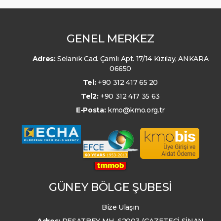
GENEL MERKEZ
Adres:
Selanik Cad. Çamlı Apt. 17/14 Kızılay, ANKARA
06650
Tel:
+90 312 417 65 20
Tel2:
+90 312 417 35 63
E-Posta:
kmo@kmo.org.tr
GÜNEY BÖLGE ŞUBESİ
Bize Ulaşın