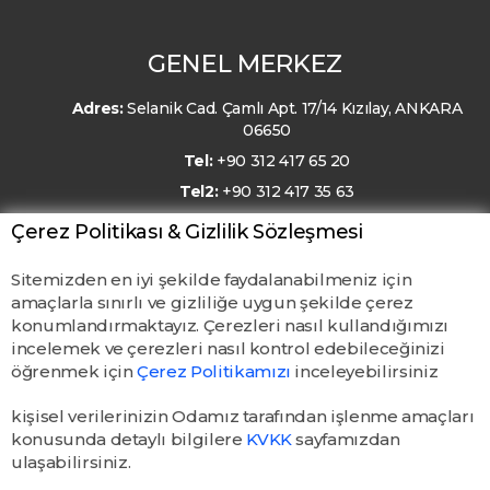
GENEL MERKEZ
Adres:
Selanik Cad. Çamlı Apt. 17/14 Kızılay, ANKARA
06650
Tel:
+90 312 417 65 20
Tel2:
+90 312 417 35 63
E-Posta:
kmo@kmo.org.tr
Çerez Politikası & Gizlilik Sözleşmesi
Sitemizden en iyi şekilde faydalanabilmeniz için
amaçlarla sınırlı ve gizliliğe uygun şekilde çerez
konumlandırmaktayız. Çerezleri nasıl kullandığımızı
incelemek ve çerezleri nasıl kontrol edebileceğinizi
öğrenmek için
Çerez Politikamızı
inceleyebilirsiniz
kişisel verilerinizin Odamız tarafından işlenme amaçları
konusunda detaylı bilgilere
KVKK
sayfamızdan
ulaşabilirsiniz.